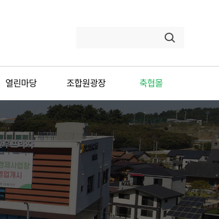
Search...
열린마당
조합원광장
축협몰