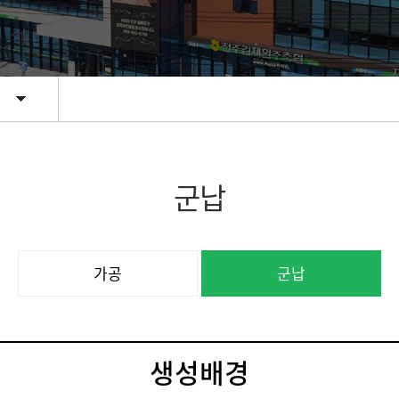
군납
가공
군납
생성배경